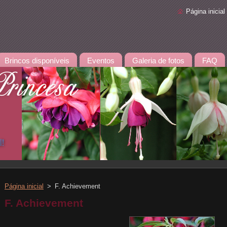
Página inicial
Brincos disponíveis
Eventos
Galeria de fotos
FAQ
Página inicial
>
F. Achievement
F. Achievement