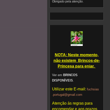
Obrigado pela atenção.
NOTA: Neste momento,
não existem Brincos-de-
Princesa para eniar.
Ver em
BRINCOS
DISPONÍVEIS
.
Utilizar este E-mail:
fuchsias
.portuga
l@gmail.
com
Atenção ás regras para
encomendar e aos prazos