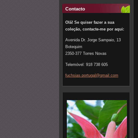
Contacto
Olá! Se quiser fazer a sua
coleção, contacte-me por aqui:
Avenida Dr. Jorge Sampaio, 13
Botequim
2350-377 Torres Novas
Telemóvel: 918 738 605
fuchsias
.portuga
l@gmail.
com