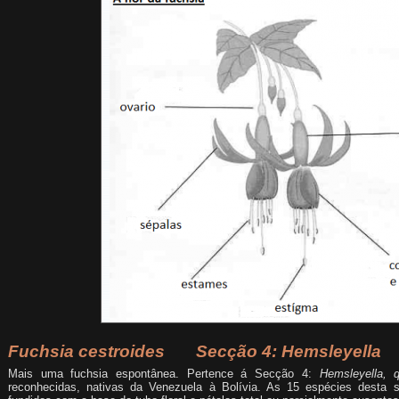
Fuchsia cestroides Secção 4:
Hemsleyella
Mais uma fuchsia espontânea. Pertence á Secção 4:
Hemsleyella
, 
reconhecidas, nativas da Venezuela à Bolívia. As 15 espécies desta s