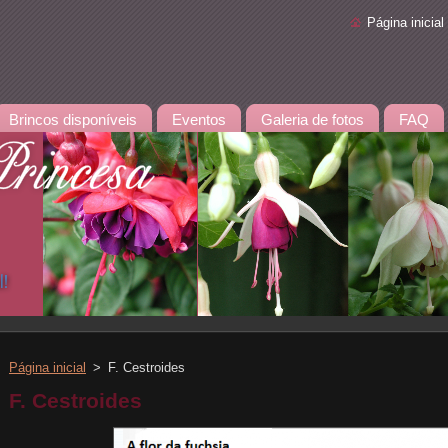
Página inicial
Brincos disponíveis
Eventos
Galeria de fotos
FAQ
Página inicial
>
F. Cestroides
F. Cestroides