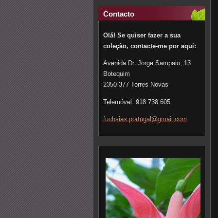
Contacto
Olá! Se quiser fazer a sua
coleção, contacte-me por aqui:
Avenida Dr. Jorge Sampaio, 13
Botequim
2350-377 Torres Novas
Telemóvel: 918 738 605
fuchsias
.portuga
l@gmail.
com