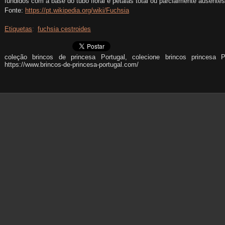
fundidos com a base do tubo floral e pétalas total ou parcialmente ausentes
Fonte:
https://pt.wikipedia.org/wiki/Fuchsia
Etiquetas
:
fuchsia cestroides
coleção brincos de princesa Portugal, colecione brincos princesa P
https://www.brincos-de-princesa-portugal.com/