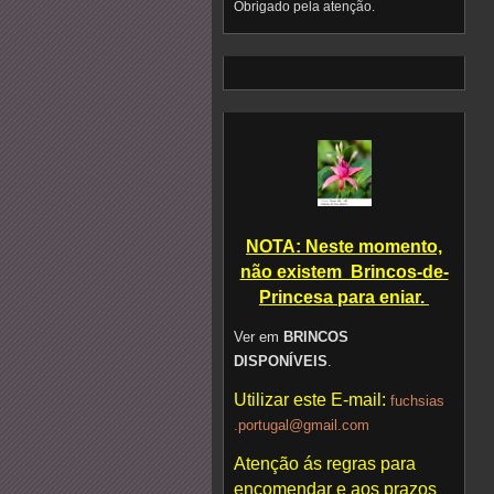
Obrigado pela atenção.
NOTA: Neste momento,
não existem Brincos-de-
Princesa para eniar.
Ver em
BRINCOS
DISPONÍVEIS
.
Utilizar este E-mail:
fuchsias
.portuga
l@gmail.
com
Atenção ás regras para
encomendar e aos prazos