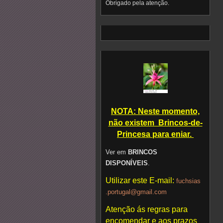
Obrigado pela atenção.
NOTA: Neste momento,
não existem Brincos-de-
Princesa para eniar.
Ver em
BRINCOS
DISPONÍVEIS
.
Utilizar este E-mail:
fuchsias
.portuga
l@gmail.
com
Atenção ás regras para
encomendar e aos prazos