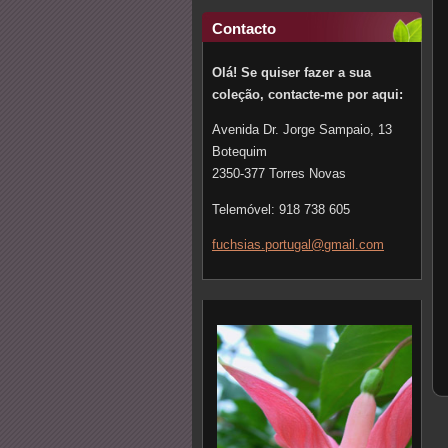
Contacto
Olá! Se quiser fazer a sua
coleção, contacte-me por aqui:
Avenida Dr. Jorge Sampaio, 13
Botequim
2350-377 Torres Novas
Telemóvel: 918 738 605
fuchsias
.portuga
l@gmail.
com