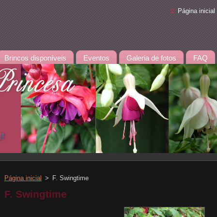
Página inicial
Brincos disponíveis
Eventos
Galeria de fotos
FAQ
Página inicial
>
F. Swingtime
F. Swingtime