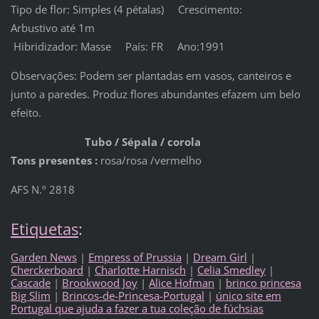
Tipo de flor: Simples (4 pétalas) Crescimento:
Arbustivo até 1m
Hibridizador: Masse País: FR Ano:1991
Observações: Podem ser plantadas em vasos, canteiros e
junto a paredes. Produz flores abundantes efazem um belo
efeito.
Tubo / Sépala / corola
Tons presentes :
rosa/rosa /vermelho
AFS N.º 2818
Etiquetas
:
Garden News
|
Empress of Prussia
|
Dream Girl
|
Cherckerboard
|
Charlotte Harnisch
|
Celia Smedley
|
Cascade
|
Brookwood Joy
|
Alice Hofman
|
brinco princesa
Big Slim
|
Brincos-de-Princesa-Portugal
|
único site em
Portugal que ajuda a fazer a tua coleção de fúchsias