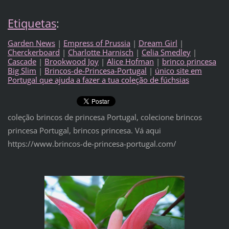
Etiquetas
:
Garden News
|
Empress of Prussia
|
Dream Girl
|
Cherckerboard
|
Charlotte Harnisch
|
Celia Smedley
|
Cascade
|
Brookwood Joy
|
Alice Hofman
|
brinco princesa
Big Slim
|
Brincos-de-Princesa-Portugal
|
único site em
Portugal que ajuda a fazer a tua coleção de fúchsias
coleção brincos de princesa Portugal, colecione brincos
princesa Portugal, brincos princesa. Vá aqui
https://www.brincos-de-princesa-portugal.com/