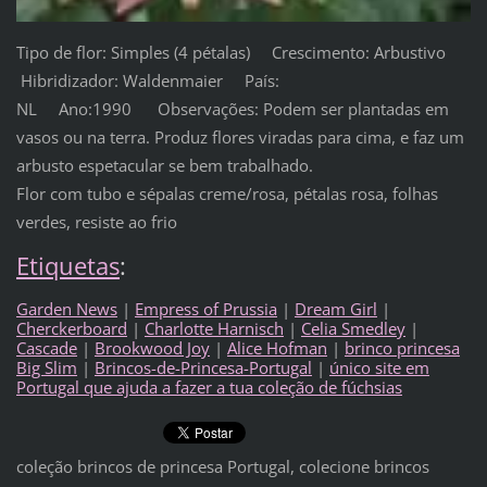
Tipo de flor: Simples (4 pétalas) Crescimento: Arbustivo
Hibridizador: Waldenmaier País:
NL Ano:1990 Observações: Podem ser plantadas em
vasos ou na terra. Produz flores viradas para cima, e faz um
arbusto espetacular se bem trabalhado.
Flor com tubo e sépalas creme/rosa, pétalas rosa, folhas
verdes, resiste ao frio
Etiquetas
:
Garden News
|
Empress of Prussia
|
Dream Girl
|
Cherckerboard
|
Charlotte Harnisch
|
Celia Smedley
|
Cascade
|
Brookwood Joy
|
Alice Hofman
|
brinco princesa
Big Slim
|
Brincos-de-Princesa-Portugal
|
único site em
Portugal que ajuda a fazer a tua coleção de fúchsias
coleção brincos de princesa Portugal, colecione brincos